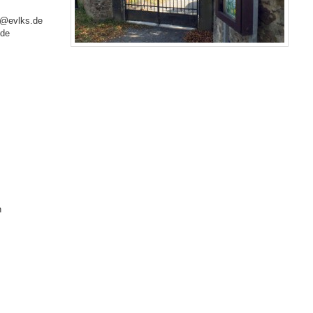
s@evlks.de
.de
n