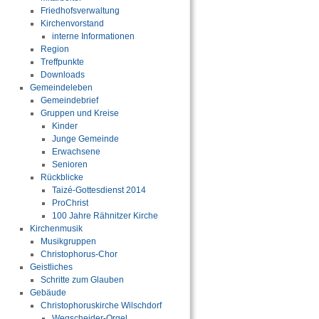
Friedhofsverwaltung
Kirchenvorstand
interne Informationen
Region
Treffpunkte
Downloads
Gemeindeleben
Gemeindebrief
Gruppen und Kreise
Kinder
Junge Gemeinde
Erwachsene
Senioren
Rückblicke
Taizé-Gottesdienst 2014
ProChrist
100 Jahre Rähnitzer Kirche
Kirchenmusik
Musikgruppen
Christophorus-Chor
Geistliches
Schritte zum Glauben
Gebäude
Christophoruskirche Wilschdorf
Wegscheider-Orgel