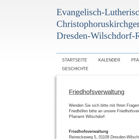
Evangelisch-Lutheris
Christophoruskirchg
Dresden-Wilschdorf-R
STARTSEITE
KALENDER
PF
GESCHICHTE
Friedhofsverwaltung
Wenden Sie sich bitte mit Ihren Frage
Friedhöfen bitte an unsere Friedhofsve
Pfarramt Wilschdorf:
Friedhofsverwaltung
Reineckeweg 5, 01109 Dresden-Wilsch