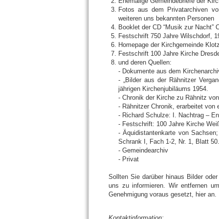
Ehemalige Gemeindebriefe der Kir
Fotos aus dem Privatarchiven vo
weiteren uns bekannten Personen
Booklet der CD “Musik zur Nacht” C
Festschrift 750 Jahre Wilschdorf, 
Homepage der Kirchgemeinde Klot
Festschrift 100 Jahre Kirche Dresd
und deren Quellen:
- Dokumente aus dem Kirchenarchi
- „Bilder aus der Rähnitzer Verga
jährigen Kirchenjubiläums 1954.
- Chronik der Kirche zu Rähnitz von
- Rähnitzer Chronik, erarbeitet von
- Richard Schulze: I. Nachtrag – E
- Festschrift: 100 Jahre Kirche W
- Äquidistantenkarte von Sachsen
Schrank I, Fach 1-2, Nr. 1, Blatt 50
- Gemeindearchiv
- Privat
Sollten Sie darüber hinaus Bilder oder
uns zu informieren. Wir entfernen um
Genehmigung voraus gesetzt, hier an.
Kontaktinformation: