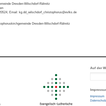
gemeinde Dresden-Wilschdorf-Rähnitz
den
20524, Email: kg.dd_wilschdorf_christophorus@evlks.de
stophoruskirchgemeinde Dresden-Wilschdorf-Rähnitz
Auf der 
Impressu
Impressum
Datenschut
e