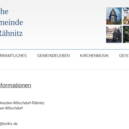
che
emeinde
ähnitz
ARRAMTLICHES
GEMEINDELEBEN
KIRCHENMUSIK
GEIS
formationen
Dresden-Wilschdorf-Rähnitz
en-Wilschdorf
s@evlks.de