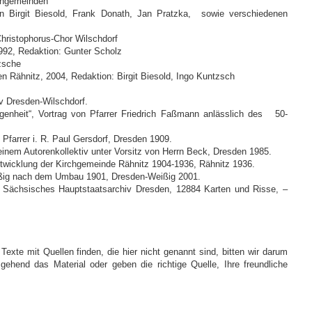
chgemeinden
n Birgit Biesold, Frank Donath, Jan Pratzka, sowie verschiedenen
hristophorus-Chor Wilschdorf
1992, Redaktion: Gunter Scholz
zsche
en Rähnitz, 2004, Redaktion: Birgit Biesold, Ingo Kuntzsch
v Dresden-Wilschdorf.
ngenheit“, Vortrag von Pfarrer Friedrich Faßmann anlässlich des 50-
 Pfarrer i. R. Paul Gersdorf, Dresden 1909.
 einem Autorenkollektiv unter Vorsitz von Herrn Beck, Dresden 1985.
ntwicklung der Kirchgemeinde Rähnitz 1904-1936, Rähnitz 1936.
eißig nach dem Umbau 1901, Dresden-Weißig 2001.
; Sächsisches Hauptstaatsarchiv Dresden, 12884 Karten und Risse, –
.
 Texte mit Quellen finden, die hier nicht genannt sind, bitten wir darum
gehend das Material oder geben die richtige Quelle, Ihre freundliche