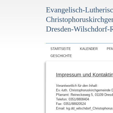
Evangelisch-Lutheris
Christophoruskirchg
Dresden-Wilschdorf-R
STARTSEITE
KALENDER
PF
GESCHICHTE
Impressum und Kontaktin
Verantwortlich für den Inhalt:
Ev.-luth. Christophoruskirchgemeinde 
Pfarramt: Reineckeweg 5, 01109 Dresd
Telefon: 0351/8808404
Fax: 0351/88920524
Email: kg.dd_wilschdorf_Christophoru