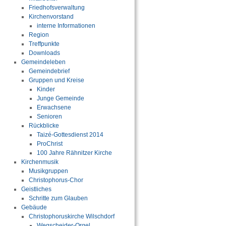
Friedhofsverwaltung
Kirchenvorstand
interne Informationen
Region
Treffpunkte
Downloads
Gemeindeleben
Gemeindebrief
Gruppen und Kreise
Kinder
Junge Gemeinde
Erwachsene
Senioren
Rückblicke
Taizé-Gottesdienst 2014
ProChrist
100 Jahre Rähnitzer Kirche
Kirchenmusik
Musikgruppen
Christophorus-Chor
Geistliches
Schritte zum Glauben
Gebäude
Christophoruskirche Wilschdorf
Wegscheider-Orgel