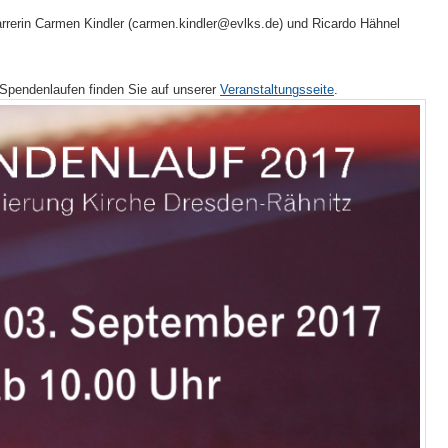
rrerin Carmen Kindler (carmen.kindler@evlks.de) und Ricardo Hähnel
 Spendenlaufen finden Sie auf unserer
Veranstaltungsseite
.