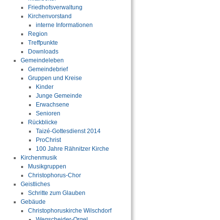
Friedhofsverwaltung
Kirchenvorstand
interne Informationen
Region
Treffpunkte
Downloads
Gemeindeleben
Gemeindebrief
Gruppen und Kreise
Kinder
Junge Gemeinde
Erwachsene
Senioren
Rückblicke
Taizé-Gottesdienst 2014
ProChrist
100 Jahre Rähnitzer Kirche
Kirchenmusik
Musikgruppen
Christophorus-Chor
Geistliches
Schritte zum Glauben
Gebäude
Christophoruskirche Wilschdorf
Wegscheider-Orgel