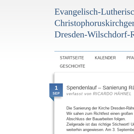
Evangelisch-Lutheris
Christophoruskirchg
Dresden-Wilschdorf-R
STARTSEITE
KALENDER
PF
GESCHICHTE
1
Spendenlauf – Sanierung Rä
SEP
verfasst von
RICARDO HÄHNEL
Die Sanierung der Kirche Dresden-Rähni
Wir sahen zum Richtfest einen großen 
Abschluss der Bauarbeiten folgen.
Zielgerade ist das richtige Stichwort!
weiterhin angewiesen. Am 3. September