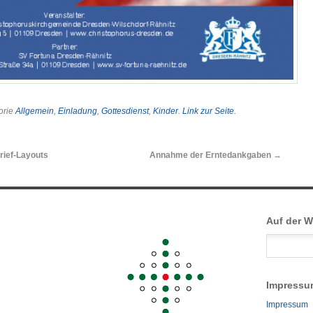
gorie
Allgemein
,
Einladung
,
Gottesdienst
,
Kinder
.
Link zur Seite
.
ief-Layouts
Annahme der Erntedankgaben
→
Auf der 
Impressu
Impressum