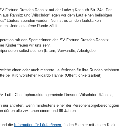
SV Fortuna Dresden-Rähnitz auf der Ludwig-Kossuth-Str. 34a. Das
n aus Rähnitz und Wilschdorf legen vor dem Lauf einen beliebigen
res“ Läufers spenden werden. Nun ist es an den laufstarken
mmen. Jede gelaufene Runde zählt.
peration mit den SportlerInnen des SV Fortuna Dresden-Rähnitz
ber Kinder freuen wir uns sehr.
Sponsoren selbst suchen (Eltern, Verwandte, Arbeitgeber,
welche einen oder auch mehrere LäuferInnen für ihre Runden belohnen.
te bei Kirchvorsteher Ricardo Hähnel (Öffentlichkeitsarbeit).
 Ev. Luth. Christophoruskirchgemeinde Dresden-Wilschdorf-Rähnitz,
en nur antreten, wenn mindestens einer der Personensorgeberechtigten
en dürfen alle zwischen einem und 99 Jahren.
 und die
Information für Läufer/innen
, finden Sie hier mit einem Klick.