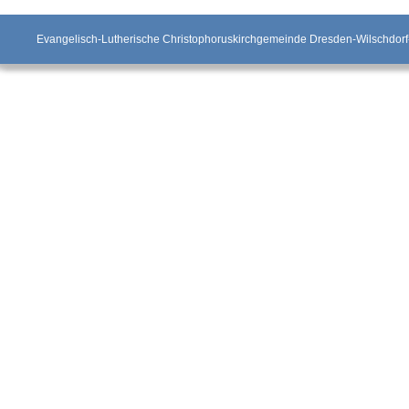
Evangelisch-Lutherische Christophoruskirchgemeinde Dresden-Wilschdorf