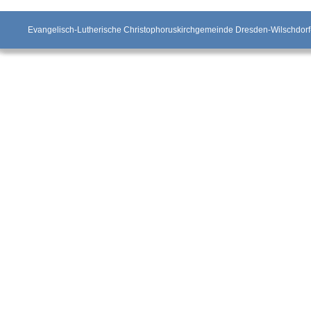
Evangelisch-Lutherische Christophoruskirchgemeinde Dresden-Wilschdorf