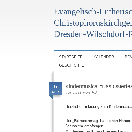
Evangelisch-Lutheris
Christophoruskirchg
Dresden-Wilschdorf-R
STARTSEITE
KALENDER
PF
GESCHICHTE
5
Kindermusical “Das Osterfes
APR
verfasst von
FD
Herzliche Einladung zum Kindermusic
Der „
Palmsonntag
” hat seinen Namen
Jerusalem empfangen.
Mit diesem festlichen Ereignis beginnt