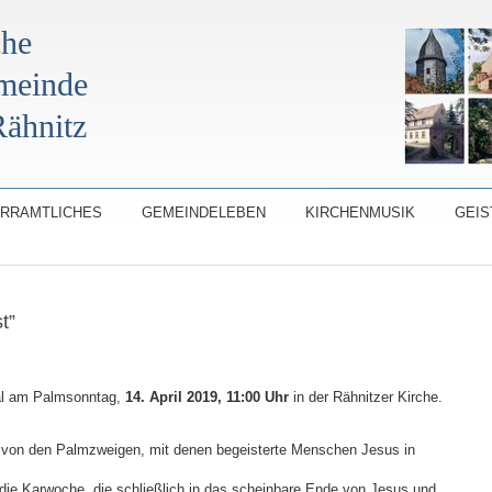
che
emeinde
ähnitz
ARRAMTLICHES
GEMEINDELEBEN
KIRCHENMUSIK
GEIS
t”
al am Palmsonntag,
14. April 2019, 11:00 Uhr
in der Rähnitzer Kirche.
 von den Palmzweigen, mit denen begeisterte Menschen Jesus in
 die Karwoche, die schließlich in das scheinbare Ende von Jesus und