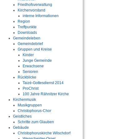
Friedhofsverwaltung
Kirchenvorstand
interne Informationen
Region
Treffpunkte
Downloads
Gemeindeleben
Gemeindebrief
Gruppen und Kreise
Kinder
Junge Gemeinde
Erwachsene
Senioren
Rückblicke
Taizé-Gottesdienst 2014
ProChrist
100 Jahre Rähnitzer Kirche
Kirchenmusik
Musikgruppen
Christophorus-Chor
Geistliches
Schritte zum Glauben
Gebäude
Christophoruskirche Wilschdorf
Wegscheider-Orgel